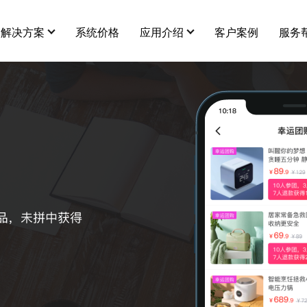
解决方案
系统价格
应用介绍
客户案例
服务
用插件
更多
营销插件
行业资讯
全部 >
智能多门店
积分红包
拼团
市场
关于筋斗云电商
连锁、加盟、独立经营，一体化管理
快麦erp
满减
建议
平台级供货商
企微福利价
秒杀
服务
店铺商品互通，打造平台级供货市场
视频号小店
砍价
随立减
第N件打N折