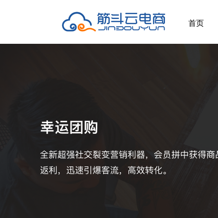
首页
行业解决方案
推荐应用
用好筋斗云电商
客户支持
应
全部 >
超强社交分销
积分红包
帮助中心
应用
多种模式体系，极速裂变拓客
快麦erp
开放平台
提交
大货批发
企微福利价
增值
解决线上大货批发场景，构建批发商体系
视频号小店
随立减
个性化解决方案