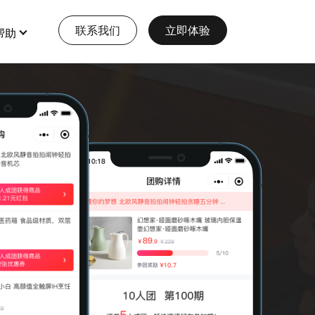
联系我们
立即体验
帮助
特色功能
查看更多
全部 >
全部 >
抖音核销上线！千亿流量“收割利
器”已就位，私域引流效果翻
大型多商户
会员营销
倍！！！
打造多元化大型电商平台
多门店
查看详情
本地生活服务
多商户
供应商来了！打造多维供应平台！
预约、酒店、核销，一站式生活服务模式
收银台
查看详情
三级分销