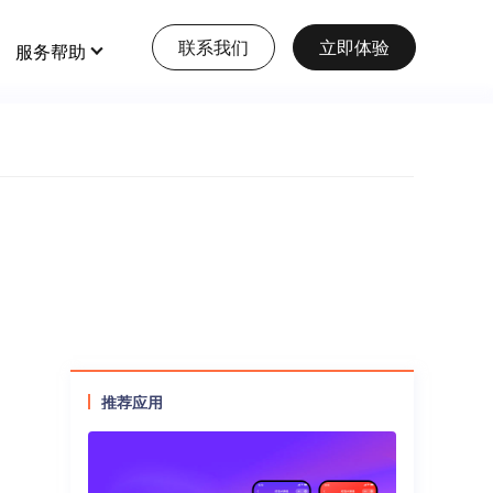
联系我们
立即体验
服务帮助
特色功能
查看更多
全部 >
全部 >
抖音核销上线！千亿流量“收割利
器”已就位，私域引流效果翻
大型多商户
会员营销
倍！！！
打造多元化大型电商平台
多门店
查看详情
本地生活服务
多商户
供应商来了！打造多维供应平台！
预约、酒店、核销，一站式生活服务模式
推荐应用
收银台
查看详情
三级分销