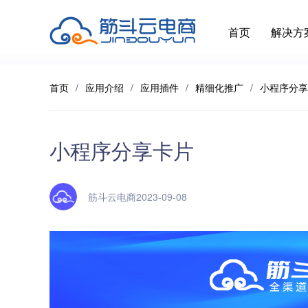
首页
解决方
首页
/
应用介绍
/
应用插件
/
精细化推广
/
小程序分享
行业解决方案
推荐应用
用好筋斗云电商
客户支持
应
全部 >
小程序分享卡片
超强社交分销
积分红包
帮助中心
应用
多种模式体系，极速裂变拓客
快麦erp
筋斗云电商2023-09-08
开放平台
提交
大货批发
企微福利价
增值
解决线上大货批发场景，构建批发商体系
视频号小店
随立减
个性化解决方案