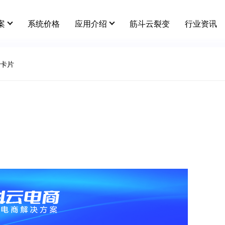
案
系统价格
应用介绍
筋斗云裂变
行业资讯
卡片
用插件
更多
营销插件
行业资讯
全部 >
智能多门店
积分红包
拼团
市场
关于筋斗云电商
连锁、加盟、独立经营，一体化管理
快麦erp
满减
建议
平台级供货商
企微福利价
秒杀
服务
店铺商品互通，打造平台级供货市场
视频号小店
砍价
随立减
第N件打N折